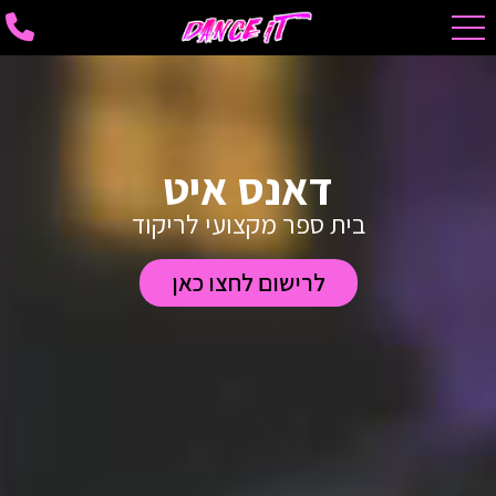
דאנס איט
בית ספר מקצועי לריקוד
לרישום לחצו כאן